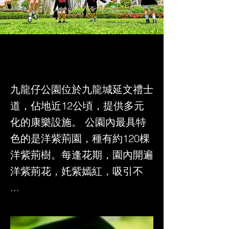
九龍仔公園位於九龍城延文禮士
道，佔地近12公頃，提供多元
化的康樂設施。 公園內最具特
色的是洋紫荊園，種有約120棵
洋紫荊樹。每逢花期，園內開遍
洋紫荊花，奼紫嫣紅，吸引不
...