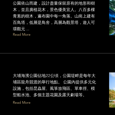
公園依山而建，設計盡量保留原有的地形和樹
木，並且廣植花木，景色優美宜人。八百多棵
青葱的樹木，遍布園中每一角落。山崗上建有
百鳥塔，低層是鳥舍，高層為觀景塔，遊人可
環觀元 ...
Read More
大埔海濱公園佔地22公頃，公園堤畔是每年大
埔區龍舟競渡的舉行地點。 公園內提供多元化
設施，包括昆蟲屋、風箏放飛區、單車徑、模
型船水池、多個主題花園及露天劇場等。
Read More