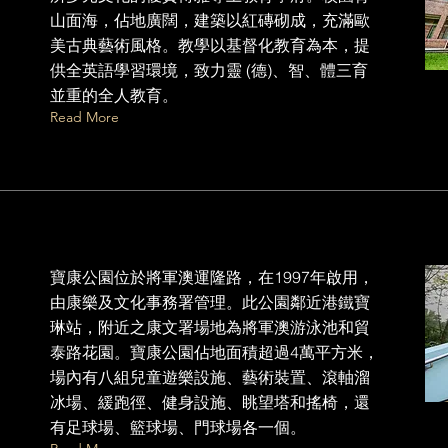
山面海，佔地廣闊，建築以紅磚砌成，充滿歐
美古典藝術風格。教學以基督化教育為本，提
供全英語學習環境，致力靈 (德)、智、體三育
並重的全人教育。
Read More
寶康公園位於將軍澳運隆路，在1997年啟用，
由康樂及文化事務署管理。此公園鄰近港鐵寶
琳站，附近之康文署場地為將軍澳游泳池和貿
泰路花園。寶康公園佔地面積超過4萬平方米，
場內有八組兒童遊樂設施、藝術裝置、滾軸溜
冰場、緩跑徑、健身設施、眺望塔和搖椅，還
有足球場、籃球場、門球場各一個。