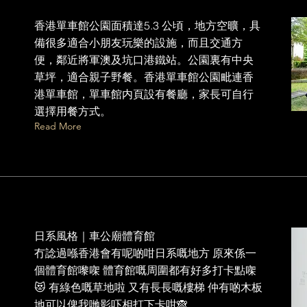
香港單車館公園面積達5.3 公頃，地方空曠，具
備很多適合小朋友玩樂的設施，而且交通方
便，鄰近將軍澳及坑口港鐵站。公園裏有中央
草坪，適合親子野餐。香港單車館公園毗連香
港單車館，單車館内頁設有餐廳，家長可自行
選擇用餐方式。
Read More
日系風格｜車公廟體育館
冇諗過喺香港會有呢啲咁日系嘅地方 原來係一
個體育館嚟㗎 體育館嘅周圍都有好多打卡點㗎
😻 有綠色嘅草地啦 又有長長嘅樓梯 仲有啲木板
地可以俾我哋影吓相打下卡咁🙈